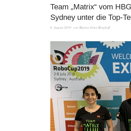
Team „Matrix“ vom HBG 
Sydney unter die Top-Te
6. August 2019
von
Marion Gries-Berghoff