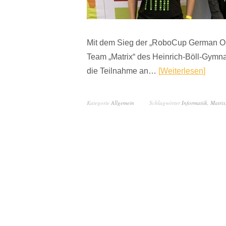
Mit dem Sieg der „RoboCup German Op
Team „Matrix“ des Heinrich-Böll-Gymna
die Teilnahme an…
Weiterlesen
Kategorie
Allgemein
Schlagwörter
Informatiik
,
Matrix